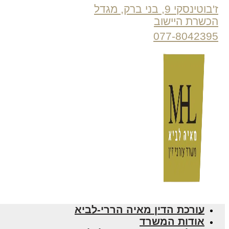
ז'בוטינסקי 9, בני ברק, מגדל
הכשרת היישוב
077-8042395
עורכת הדין מאיה הררי-לביא
אודות המשרד