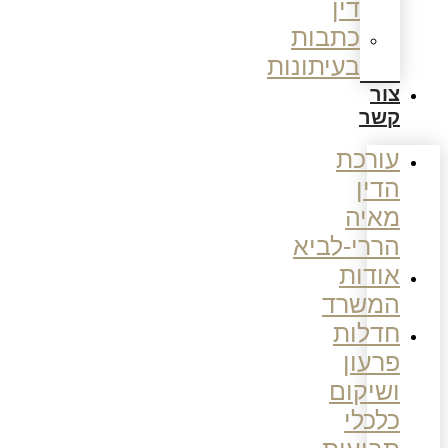
דין
כתבות
בעיתונות
צור
קשר
עורכת
הדין
מאיה
הררי-לביא
אודות
המשרד
חדלות
פרעון
ושיקום
כלכלי