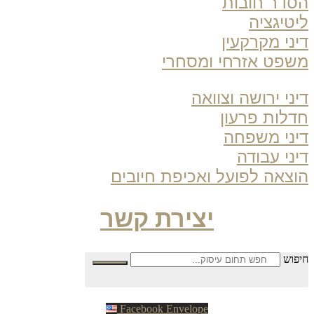
דר חובות
טיגציה
ני מקרקעין
פט אזרחי ומסחרי
ני ירושה וצוואה
לות פרעון
ני משפחה
ני עבודה
צאה לפועל ואכיפת חיובים
יצירת קשר
פוש
Facebook
Envelope