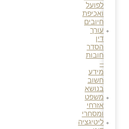
לפועל
ואכיפת
חיובים
עורך
דין
הסדר
חובות
–
מידע
חשוב
בנושא
משפט
אזרחי
ומסחרי
ליטיגציה