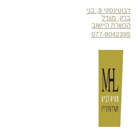
ז'בוטינסקי 9, בני
ברק, מגדל
הכשרת היישוב
077-8042395