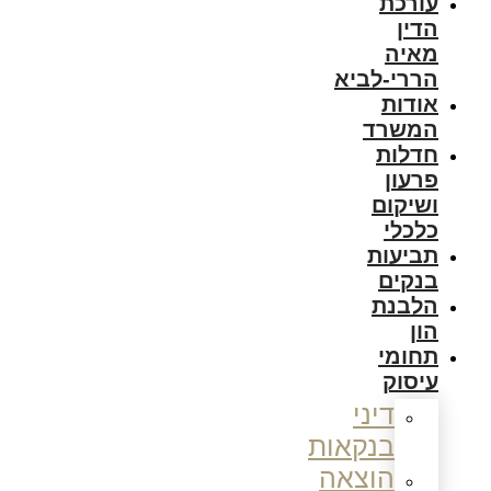
עורכת
הדין
מאיה
הררי-לביא
אודות
המשרד
חדלות
פרעון
ושיקום
כלכלי
תביעות
בנקים
הלבנת
הון
תחומי
עיסוק
דיני
בנקאות
הוצאה