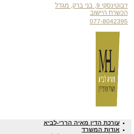
ז'בוטינסקי 9, בני ברק, מגדל
הכשרת היישוב
077-8042395
עורכת הדין מאיה הררי-לביא
אודות המשרד