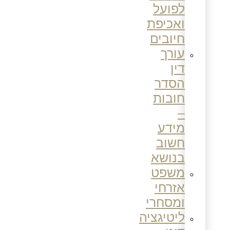
לפועל
ואכיפת
חיובים
עורך
דין
הסדר
חובות
–
מידע
חשוב
בנושא
משפט
אזרחי
ומסחרי
ליטיגציה