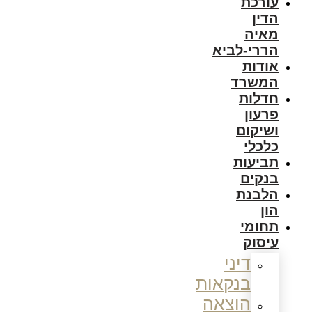
עורכת
הדין
מאיה
הררי-לביא
אודות
המשרד
חדלות
פרעון
ושיקום
כלכלי
תביעות
בנקים
הלבנת
הון
תחומי
עיסוק
דיני
בנקאות
הוצאה