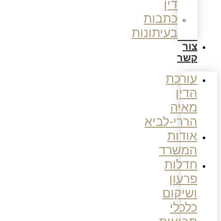
דין
כתבות
בעיתונות
צור
קשר
עורכת
הדין
מאיה
הררי-לביא
אודות
המשרד
חדלות
פרעון
ושיקום
כלכלי