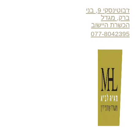
ז'בוטינסקי 9, בני
ברק, מגדל
הכשרת היישוב
077-8042395