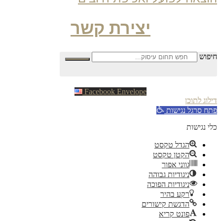
יצירת קשר
פוש
Facebook
Envelope
וג לתוכן
ח סרגל נגישות
 נגישות
הגדל טקסט
הקטן טקסט
גווני אפור
ניגודיות גבוהה
ניגודיות הפוכה
רקע בהיר
הדגשת קישורים
פונט קריא