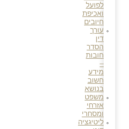
לפועל
ואכיפת
חיובים
עורך
דין
הסדר
חובות
–
מידע
חשוב
בנושא
משפט
אזרחי
ומסחרי
ליטיגציה