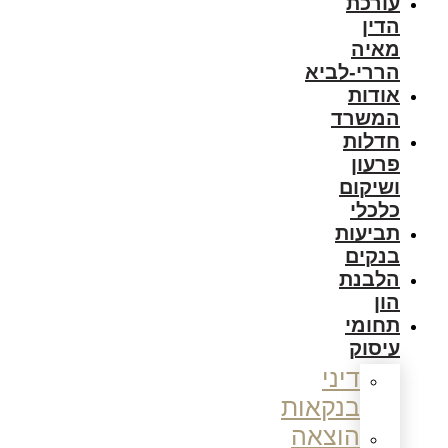
עורכת
הדין
מאיה
הררי-לביא
אודות
המשרד
חדלות
פרעון
ושיקום
כלכלי
תביעות
בנקים
הלבנת
הון
תחומי
עיסוק
דיני
בנקאות
הוצאה