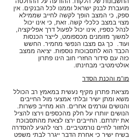
החשבונות של הלקוח. ההודעה על ההחלטה
מועברת לבנק ישראל וממנו לכל הבנקים. אין
ספק, כי המצב הופך לקשה לחייב שממילא
מצוי במצב כלכלי קשה. זאת, כי אינו יכול
לנהל כספיו, אינו יכול לפעול דרך אפליקציה,
למשוך מזומנים מכספומט, לייצר הכנסות
ועוד. כך גם מצבו הנפשי מחמיר. החשש
הכבד הוא לתסבוכות נוספות. יציאה ממצב
כזה עם סידור החזרי חוב הינו פתרון
אולטימטיבי מבחינתו.
מו"מ והכנת הסדר
מציאת פתרון מקיף נעשית במאמץ רב הכולל
משא ומתן ישיר ובלתי אמצעי מול החייבים
והנושים וגורמים אחרים. הוא מחייב פשרות.
הנושים יוותרו על חלק מהכספים וירצו להציל
את יתרתם. החייבים ירצו לצאת מהתסבוכת
ולחזור לחיים נורמטיביים. רצוי להגיע להסדרה
בשיח ישיר כי אחרת הדבר ייגרר לבתי משפט