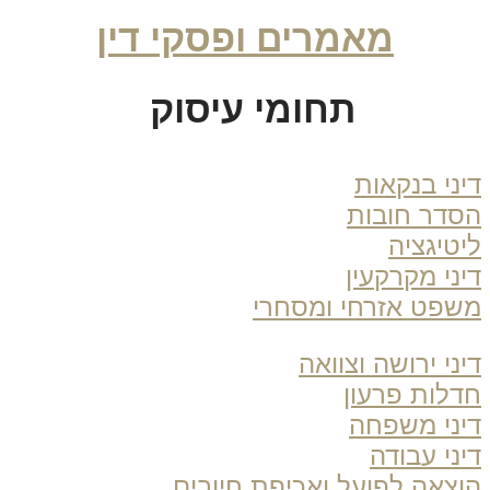
מאמרים ופסקי דין
תחומי עיסוק
ני בנקאות
דר חובות
טיגציה
ני מקרקעין
פט אזרחי ומסחרי
ני ירושה וצוואה
לות פרעון
ני משפחה
ני עבודה
צאה לפועל ואכיפת חיובים