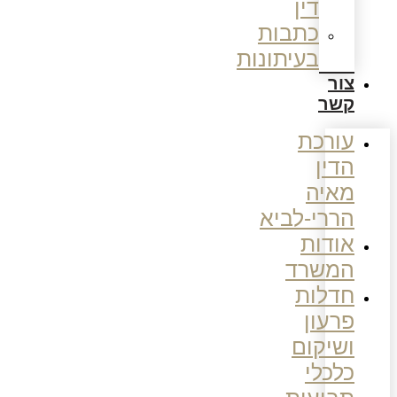
דין
כתבות
בעיתונות
צור
קשר
עורכת
הדין
מאיה
הררי-לביא
אודות
המשרד
חדלות
פרעון
ושיקום
כלכלי