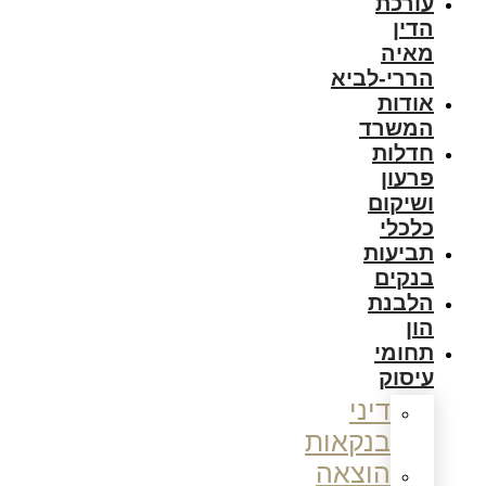
עורכת
הדין
מאיה
הררי-לביא
אודות
המשרד
חדלות
פרעון
ושיקום
כלכלי
תביעות
בנקים
הלבנת
הון
תחומי
עיסוק
דיני
בנקאות
הוצאה