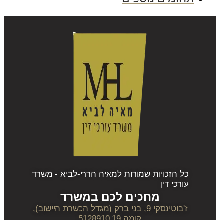
כל הזכויות שמורות למאיה הררי-לביא - משרד
עורכי דין
מחכים לכם במשרד
ז'בוטינסקי 9, בני ברק (מגדל הכשרת היישוב),
קומה 19 5128910