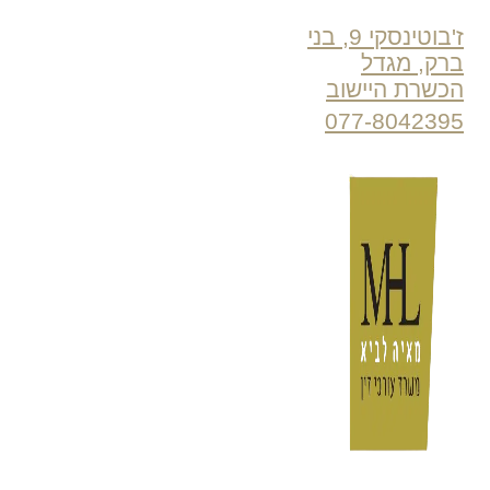
ז'בוטינסקי 9, בני
ברק, מגדל
הכשרת היישוב
077-8042395