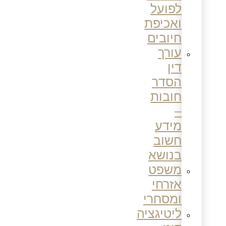
לפועל
ואכיפת
חיובים
עורך
דין
הסדר
חובות
–
מידע
חשוב
בנושא
משפט
אזרחי
ומסחרי
ליטיגציה