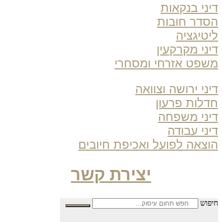
ני בנקאות
דר חובות
טיגציה
ני מקרקעין
פט אזרחי ומסחרי
ני ירושה וצוואה
לות פרעון
ני משפחה
ני עבודה
צאה לפועל ואכיפת חיובים
יצירת קשר
פוש