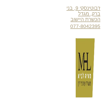
ז'בוטינסקי 9, בני
ברק, מגדל
הכשרת היישוב
077-8042395