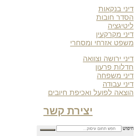
ני בנקאות
דר חובות
טיגציה
ני מקרקעין
פט אזרחי ומסחרי
ני ירושה וצוואה
לות פרעון
ני משפחה
ני עבודה
צאה לפועל ואכיפת חיובים
יצירת קשר
פוש