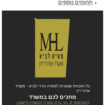
תחומים נוספים
כל הזכויות שמורות למאיה הררי-לביא - משרד
עורכי דין
מחכים לכם במשרד
ז'בוטינסקי 9, בני ברק (מגדל הכשרת היישוב),