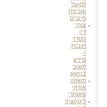
לפועל
ואכיפת
חיובים
עורך
דין
הסדר
חובות
–
מידע
חשוב
בנושא
משפט
אזרחי
ומסחרי
ליטיגציה