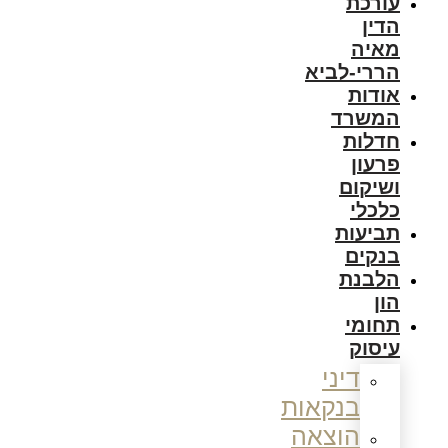
עורכת
הדין
מאיה
הררי-לביא
אודות
המשרד
חדלות
פרעון
ושיקום
כלכלי
תביעות
בנקים
הלבנת
הון
תחומי
עיסוק
דיני
בנקאות
הוצאה