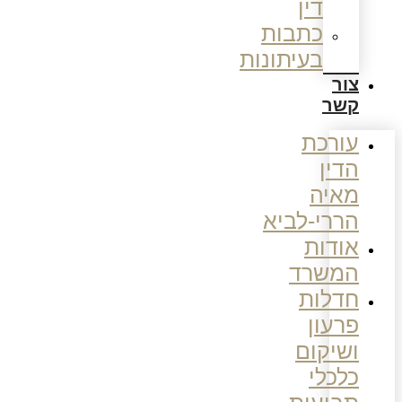
דין
כתבות
בעיתונות
צור
קשר
עורכת
הדין
מאיה
הררי-לביא
אודות
המשרד
חדלות
פרעון
ושיקום
כלכלי