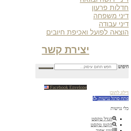
לות פרעון
ני משפחה
ני עבודה
צאה לפועל ואכיפת חיובים
יצירת קשר
פוש
Facebook
Envelope
וג לתוכן
ח סרגל נגישות
 נגישות
הגדל טקסט
הקטן טקסט
גווני אפור