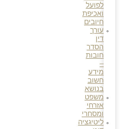
לפועל
ואכיפת
חיובים
עורך
דין
הסדר
חובות
–
מידע
חשוב
בנושא
משפט
אזרחי
ומסחרי
ליטיגציה