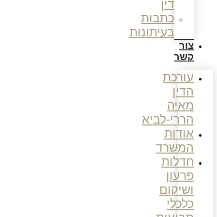
דין
כתבות
בעיתונות
צור
קשר
עורכת
הדין
מאיה
הררי-לביא
אודות
המשרד
חדלות
פרעון
ושיקום
כלכלי