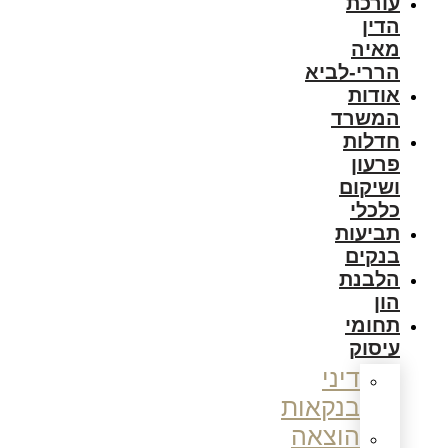
עורכת
הדין
מאיה
הררי-לביא
אודות
המשרד
חדלות
פרעון
ושיקום
כלכלי
תביעות
בנקים
הלבנת
הון
תחומי
עיסוק
דיני
בנקאות
הוצאה