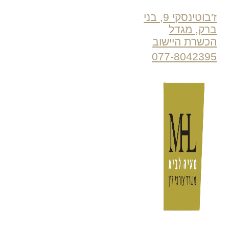
ז'בוטינסקי 9, בני
ברק, מגדל
הכשרת היישוב
077-8042395