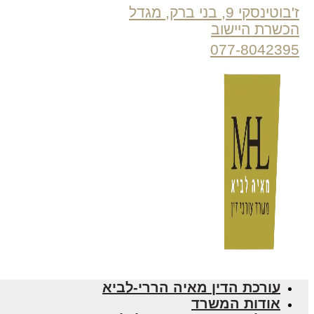
ז'בוטינסקי 9, בני ברק, מגדל
הכשרת היישוב
077-8042395
עורכת הדין מאיה הררי-לביא
אודות המשרד