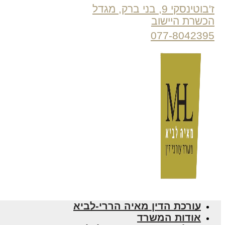
ז'בוטינסקי 9, בני ברק, מגדל
הכשרת היישוב
077-8042395
עורכת הדין מאיה הררי-לביא
אודות המשרד