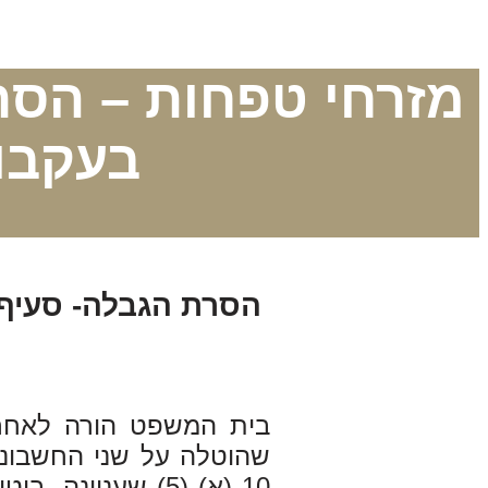
מזרחי טפחות – הסר
בעקבו
הסרת הגבלה- סעיף 10 (א) (5) לחוק שיקים ללא כיס
בית המשפט הורה לאח
שהוטלה על שני החשבונו
10 (א) (5) שעניי