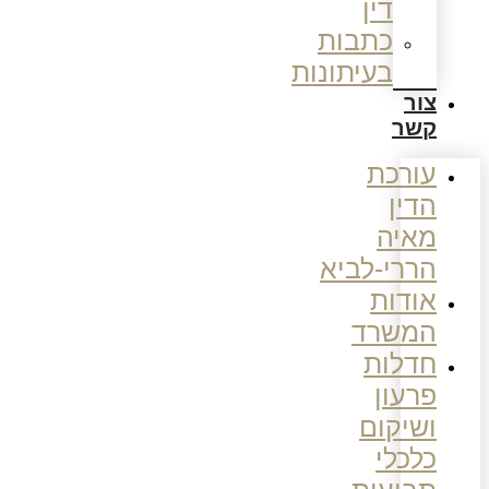
דין
כתבות
בעיתונות
צור
קשר
עורכת
הדין
מאיה
הררי-לביא
אודות
המשרד
חדלות
פרעון
ושיקום
כלכלי