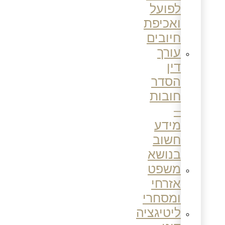
לפועל
ואכיפת
חיובים
עורך
דין
הסדר
חובות
–
מידע
חשוב
בנושא
משפט
אזרחי
ומסחרי
ליטיגציה