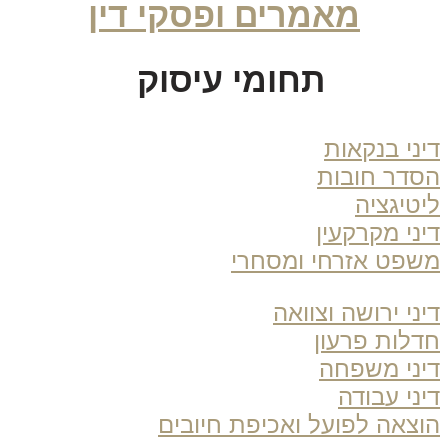
מאמרים ופסקי דין
תחומי עיסוק
ני בנקאות
דר חובות
טיגציה
ני מקרקעין
פט אזרחי ומסחרי
ני ירושה וצוואה
לות פרעון
ני משפחה
ני עבודה
צאה לפועל ואכיפת חיובים