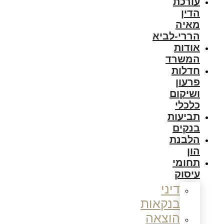
עורכת
הדין
מאיה
הררי-לביא
אודות
המשרד
חדלות
פרעון
ושיקום
כלכלי
תביעות
בנקים
הלבנת
הון
תחומי
עיסוק
דיני
בנקאות
הוצאה