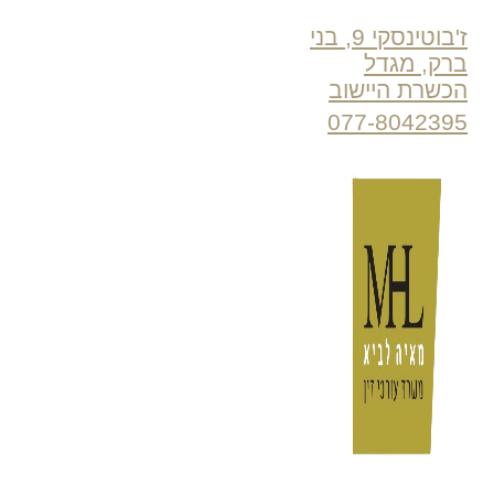
ז'בוטינסקי 9, בני
ברק, מגדל
הכשרת היישוב
077-8042395