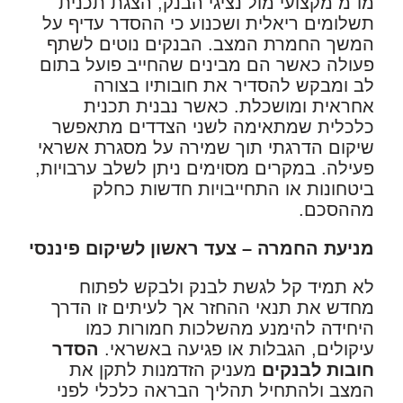
מו"מ מקצועי מול נציגי הבנק, הצגת תכנית
תשלומים ריאלית ושכנוע כי ההסדר עדיף על
המשך החמרת המצב. הבנקים נוטים לשתף
פעולה כאשר הם מבינים שהחייב פועל בתום
לב ומבקש להסדיר את חובותיו בצורה
אחראית ומושכלת. כאשר נבנית תכנית
כלכלית שמתאימה לשני הצדדים מתאפשר
שיקום הדרגתי תוך שמירה על מסגרת אשראי
פעילה. במקרים מסוימים ניתן לשלב ערבויות,
ביטחונות או התחייבויות חדשות כחלק
מההסכם.
מניעת החמרה – צעד ראשון לשיקום פיננסי
לא תמיד קל לגשת לבנק ולבקש לפתוח
מחדש את תנאי ההחזר אך לעיתים זו הדרך
היחידה להימנע מהשלכות חמורות כמו
עיקולים, הגבלות או פגיעה באשראי.
הסדר
חובות לבנקים
מעניק הזדמנות לתקן את
המצב ולהתחיל תהליך הבראה כלכלי לפני