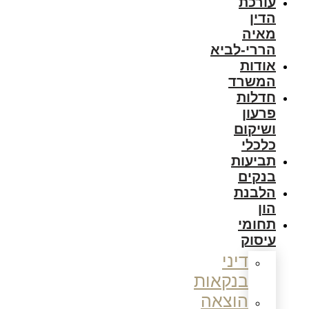
עורכת
הדין
מאיה
הררי-לביא
אודות
המשרד
חדלות
פרעון
ושיקום
כלכלי
תביעות
בנקים
הלבנת
הון
תחומי
עיסוק
דיני
בנקאות
הוצאה