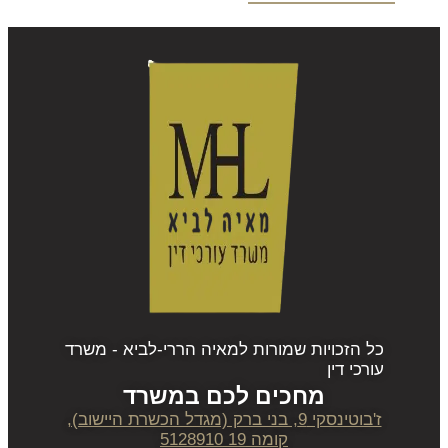
כל הזכויות שמורות למאיה הררי-לביא - משרד
עורכי דין
מחכים לכם במשרד
ז'בוטינסקי 9, בני ברק (מגדל הכשרת היישוב),
קומה 19 5128910