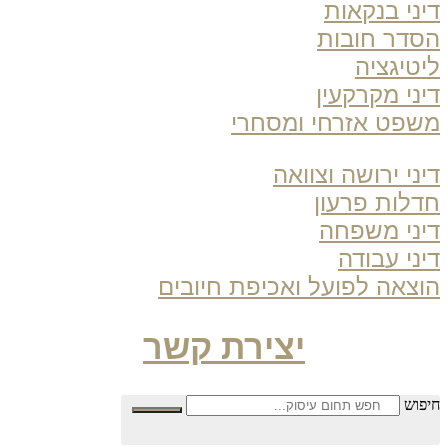
ני בנקאות
דר חובות
טיגציה
ני מקרקעין
פט אזרחי ומסחרי
ני ירושה וצוואה
לות פרעון
ני משפחה
ני עבודה
צאה לפועל ואכיפת חיובים
יצירת קשר
פוש