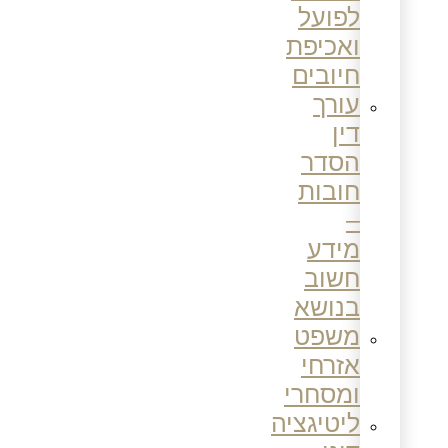
לפועל
ואכיפת
חיובים
עורך
דין
הסדר
חובות
–
מידע
חשוב
בנושא
משפט
אזרחי
ומסחרי
ליטיגציה