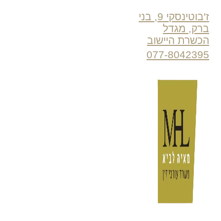
ז'בוטינסקי 9, בני
ברק, מגדל
הכשרת היישוב
077-8042395