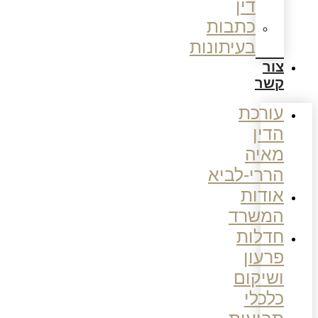
דין
כתבות
בעיתונות
צור
קשר
עורכת
הדין
מאיה
הררי-לביא
אודות
המשרד
חדלות
פרעון
ושיקום
כלכלי