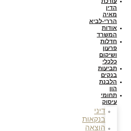
עורכת
הדין
מאיה
הררי-לביא
אודות
המשרד
חדלות
פרעון
ושיקום
כלכלי
תביעות
בנקים
הלבנת
הון
תחומי
עיסוק
דיני
בנקאות
הוצאה