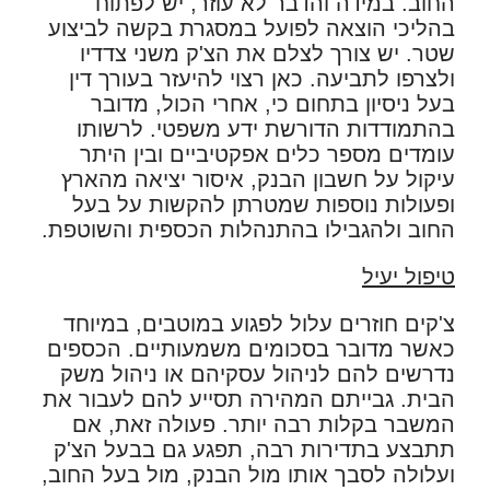
החוב. במידה והדבר לא עוזר, יש לפתוח
בהליכי הוצאה לפועל במסגרת בקשה לביצוע
שטר. יש צורך לצלם את הצ'ק משני צדדיו
ולצרפו לתביעה. כאן רצוי להיעזר בעורך דין
בעל ניסיון בתחום כי, אחרי הכול, מדובר
בהתמודדות הדורשת ידע משפטי. לרשותו
עומדים מספר כלים אפקטיביים ובין היתר
עיקול על חשבון הבנק, איסור יציאה מהארץ
ופעולות נוספות שמטרתן להקשות על בעל
החוב ולהגבילו בהתנהלות הכספית והשוטפת.
טיפול יעיל
צ'קים חוזרים עלול לפגוע במוטבים, במיוחד
כאשר מדובר בסכומים משמעותיים. הכספים
נדרשים להם לניהול עסקיהם או ניהול משק
הבית. גבייתם המהירה תסייע להם לעבור את
המשבר בקלות רבה יותר. פעולה זאת, אם
תתבצע בתדירות רבה, תפגע גם בבעל הצ'ק
ועלולה לסבך אותו מול הבנק, מול בעל החוב,