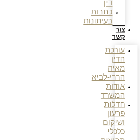
דין
כתבות
בעיתונות
צור
קשר
עורכת
הדין
מאיה
הררי-לביא
אודות
המשרד
חדלות
פרעון
ושיקום
כלכלי