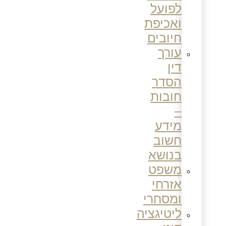
לפועל
ואכיפת
חיובים
עורך
דין
הסדר
חובות
–
מידע
חשוב
בנושא
משפט
אזרחי
ומסחרי
ליטיגציה