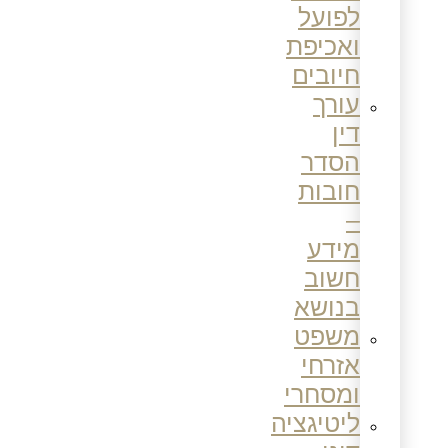
לפועל
ואכיפת
חיובים
עורך
דין
הסדר
חובות
–
מידע
חשוב
בנושא
משפט
אזרחי
ומסחרי
ליטיגציה