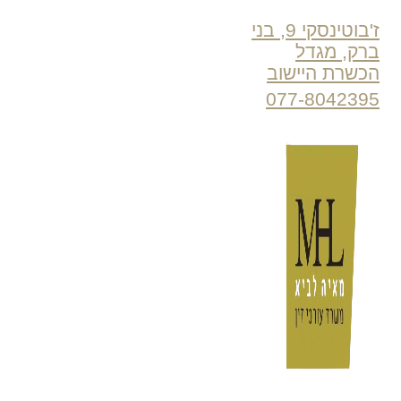
ז'בוטינסקי 9, בני
ברק, מגדל
הכשרת היישוב
077-8042395