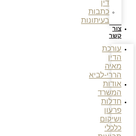
דין
כתבות
בעיתונות
צור
קשר
עורכת
הדין
מאיה
הררי-לביא
אודות
המשרד
חדלות
פרעון
ושיקום
כלכלי