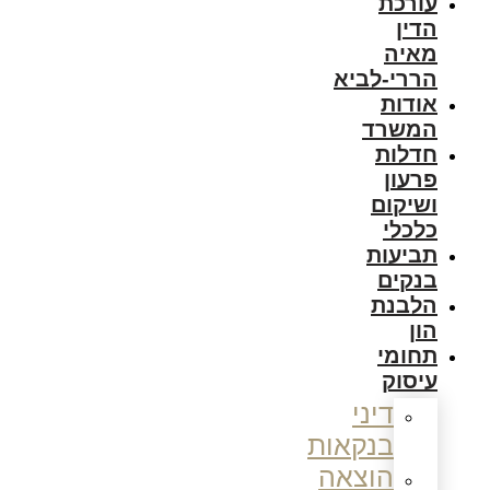
עורכת
הדין
מאיה
הררי-לביא
אודות
המשרד
חדלות
פרעון
ושיקום
כלכלי
תביעות
בנקים
הלבנת
הון
תחומי
עיסוק
דיני
בנקאות
הוצאה