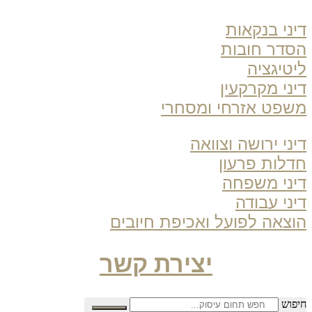
ני בנקאות
דר חובות
טיגציה
ני מקרקעין
פט אזרחי ומסחרי
ני ירושה וצוואה
לות פרעון
ני משפחה
ני עבודה
צאה לפועל ואכיפת חיובים
יצירת קשר
פוש