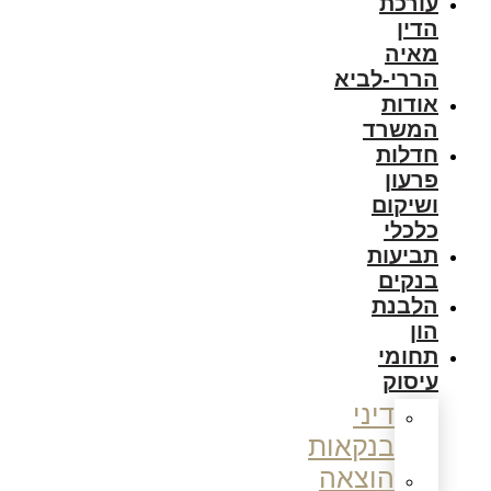
עורכת
הדין
מאיה
הררי-לביא
אודות
המשרד
חדלות
פרעון
ושיקום
כלכלי
תביעות
בנקים
הלבנת
הון
תחומי
עיסוק
דיני
בנקאות
הוצאה