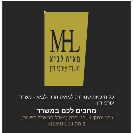
כל הזכויות שמורות למאיה הררי-לביא - משרד
עורכי דין
מחכים לכם במשרד
ז'בוטינסקי 9, בני ברק (מגדל הכשרת היישוב),
קומה 19 5128910