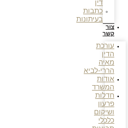
דין
כתבות
בעיתונות
צור
קשר
עורכת
הדין
מאיה
הררי-לביא
אודות
המשרד
חדלות
פרעון
ושיקום
כלכלי