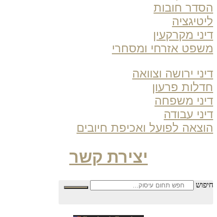
דר חובות
טיגציה
ני מקרקעין
פט אזרחי ומסחרי
ני ירושה וצוואה
לות פרעון
ני משפחה
ני עבודה
צאה לפועל ואכיפת חיובים
יצירת קשר
פוש