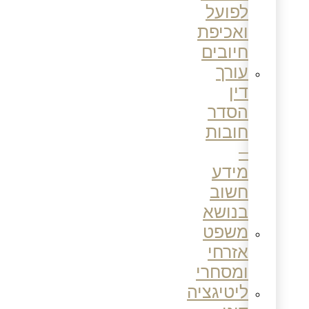
לפועל
ואכיפת
חיובים
עורך
דין
הסדר
חובות
–
מידע
חשוב
בנושא
משפט
אזרחי
ומסחרי
ליטיגציה