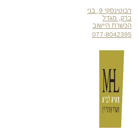
ז'בוטינסקי 9, בני
ברק, מגדל
הכשרת היישוב
077-8042395