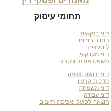
מאמרים ופסקי דין
תחומי עיסוק
ני בנקאות
דר חובות
טיגציה
ני מקרקעין
פט אזרחי ומסחרי
ני ירושה וצוואה
לות פרעון
ני משפחה
ני עבודה
צאה לפועל ואכיפת חיובים