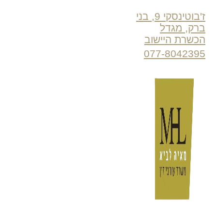
ז'בוטינסקי 9, בני
ברק, מגדל
הכשרת היישוב
077-8042395