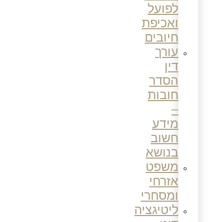
לפועל
ואכיפת
חיובים
עורך
דין
הסדר
חובות
–
מידע
חשוב
בנושא
משפט
אזרחי
ומסחרי
ליטיגציה