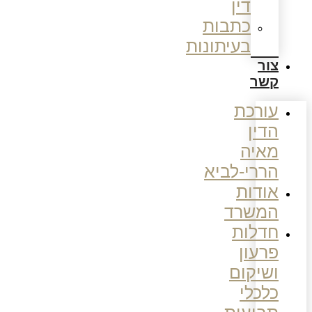
דין
כתבות
בעיתונות
צור
קשר
עורכת
הדין
מאיה
הררי-לביא
אודות
המשרד
חדלות
פרעון
ושיקום
כלכלי