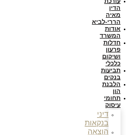
עורכת
הדין
מאיה
הררי-לביא
אודות
המשרד
חדלות
פרעון
ושיקום
כלכלי
תביעות
בנקים
הלבנת
הון
תחומי
עיסוק
דיני
בנקאות
הוצאה