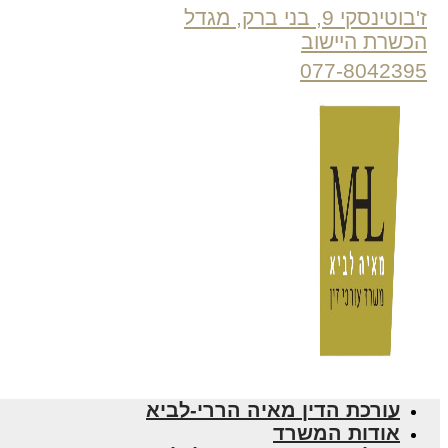
ז'בוטינסקי 9, בני ברק, מגדל
הכשרת היישוב
077-8042395
עורכת הדין מאיה הררי-לביא
אודות המשרד