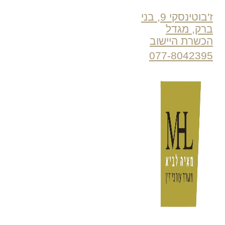
ז'בוטינסקי 9, בני
ברק, מגדל
הכשרת היישוב
077-8042395