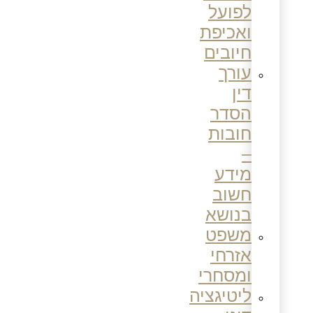
לפועל
ואכיפת
חיובים
עורך
דין
הסדר
חובות
–
מידע
חשוב
בנושא
משפט
אזרחי
ומסחרי
ליטיגציה