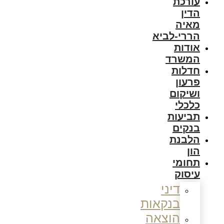
עורכת
הדין
מאיה
הררי-לביא
אודות
המשרד
חדלות
פרעון
ושיקום
כלכלי
תביעות
בנקים
הלבנת
הון
תחומי
עיסוק
דיני
בנקאות
הוצאה