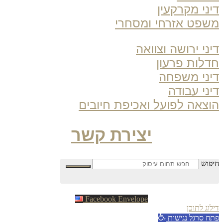
ני מקרקעין
פט אזרחי ומסחרי
ני ירושה וצוואה
לות פרעון
ני משפחה
ני עבודה
צאה לפועל ואכיפת חיובים
יצירת קשר
פוש
Facebook
Envelope
וג לתוכן
ח סרגל נגישות