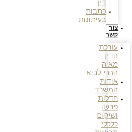
דין
כתבות
בעיתונות
צור
קשר
עורכת
הדין
מאיה
הררי-לביא
אודות
המשרד
חדלות
פרעון
ושיקום
כלכלי