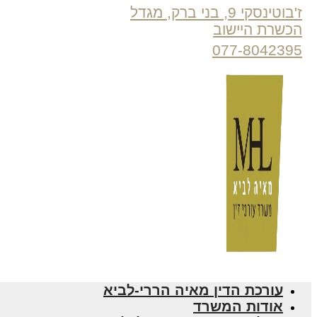
ז'בוטינסקי 9, בני ברק, מגדל
הכשרת היישוב
077-8042395
עורכת הדין מאיה הררי-לביא
אודות המשרד