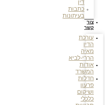
דין
כתבות
בעיתונות
צור
קשר
עורכת
הדין
מאיה
הררי-לביא
אודות
המשרד
חדלות
פרעון
ושיקום
כלכלי