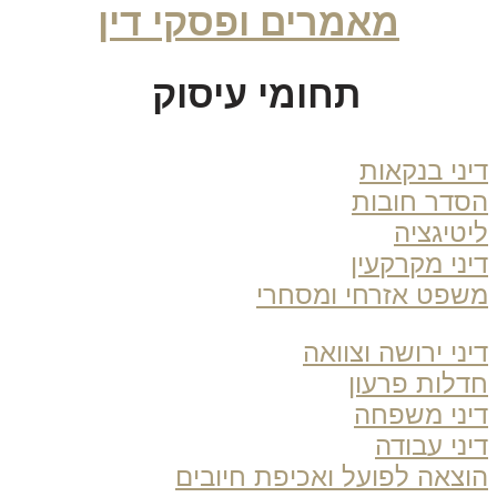
מאמרים ופסקי דין
תחומי עיסוק
ני בנקאות
דר חובות
טיגציה
ני מקרקעין
פט אזרחי ומסחרי
ני ירושה וצוואה
לות פרעון
ני משפחה
ני עבודה
צאה לפועל ואכיפת חיובים