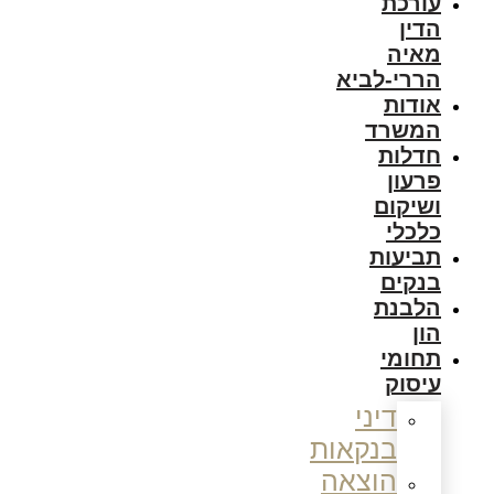
עורכת
הדין
מאיה
הררי-לביא
אודות
המשרד
חדלות
פרעון
ושיקום
כלכלי
תביעות
בנקים
הלבנת
הון
תחומי
עיסוק
דיני
בנקאות
הוצאה