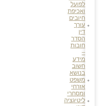
לפועל
ואכיפת
חיובים
עורך
דין
הסדר
חובות
–
מידע
חשוב
בנושא
משפט
אזרחי
ומסחרי
ליטיגציה