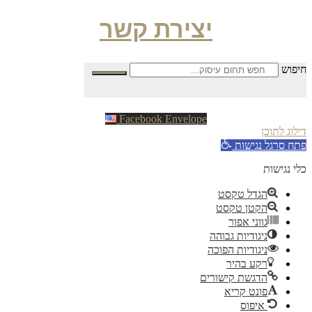
יצירת קשר
פוש
Facebook
Envelope
וג לתוכן
ח סרגל נגישות
 נגישות
הגדל טקסט
הקטן טקסט
גווני אפור
ניגודיות גבוהה
ניגודיות הפוכה
רקע בהיר
הדגשת קישורים
פונט קריא
איפוס