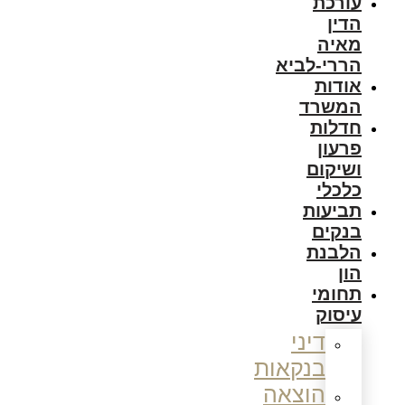
עורכת
הדין
מאיה
הררי-לביא
אודות
המשרד
חדלות
פרעון
ושיקום
כלכלי
תביעות
בנקים
הלבנת
הון
תחומי
עיסוק
דיני
בנקאות
הוצאה