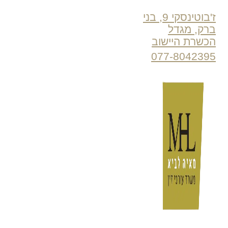
ז'בוטינסקי 9, בני
ברק, מגדל
הכשרת היישוב
077-8042395