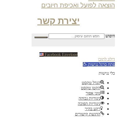
צאה לפועל ואכיפת חיובים
יצירת קשר
פוש
Facebook
Envelope
וג לתוכן
ח סרגל נגישות
 נגישות
הגדל טקסט
הקטן טקסט
גווני אפור
ניגודיות גבוהה
ניגודיות הפוכה
רקע בהיר
הדגשת קישורים