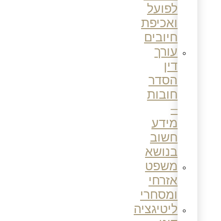
לפועל
ואכיפת
חיובים
עורך
דין
הסדר
חובות
–
מידע
חשוב
בנושא
משפט
אזרחי
ומסחרי
ליטיגציה