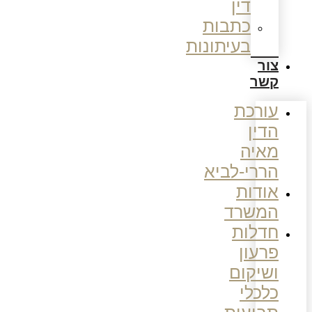
דין
כתבות
בעיתונות
צור
קשר
עורכת
הדין
מאיה
הררי-לביא
אודות
המשרד
חדלות
פרעון
ושיקום
כלכלי