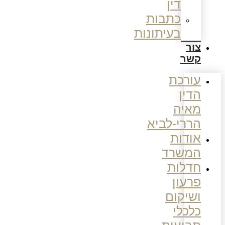
דין
כתבות
בעיתונות
צור
קשר
עורכת
הדין
מאיה
הררי-לביא
אודות
המשרד
חדלות
פרעון
ושיקום
כלכלי