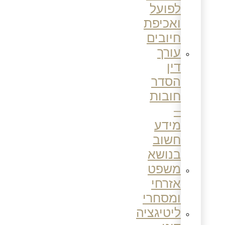
לפועל
ואכיפת
חיובים
עורך
דין
הסדר
חובות
–
מידע
חשוב
בנושא
משפט
אזרחי
ומסחרי
ליטיגציה