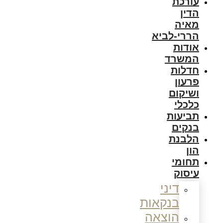
עורכת
הדין
מאיה
הררי-לביא
אודות
המשרד
חדלות
פרעון
ושיקום
כלכלי
תביעות
בנקים
הלבנת
הון
תחומי
עיסוק
דיני
בנקאות
הוצאה