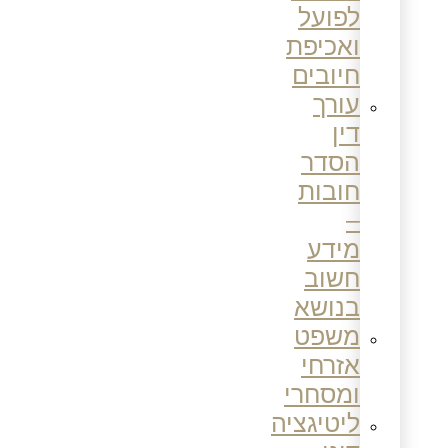
לפועל
ואכיפת
חיובים
עורך
דין
הסדר
חובות
–
מידע
חשוב
בנושא
משפט
אזרחי
ומסחרי
ליטיגציה