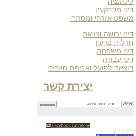
טיגציה
ני מקרקעין
פט אזרחי ומסחרי
ני ירושה וצוואה
לות פרעון
ני משפחה
ני עבודה
צאה לפועל ואכיפת חיובים
יצירת קשר
פוש
Facebook
Envelope
וג לתוכן