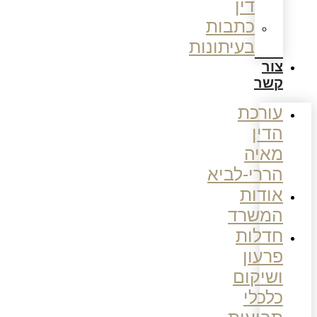
דין
כתבות
בעיתונות
צור
קשר
עורכת
הדין
מאיה
הררי-לביא
אודות
המשרד
חדלות
פרעון
ושיקום
כלכלי