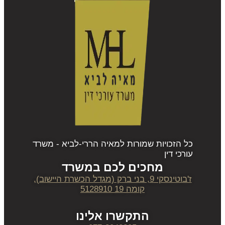
כל הזכויות שמורות למאיה הררי-לביא - משרד
עורכי דין
מחכים לכם במשרד
ז'בוטינסקי 9, בני ברק (מגדל הכשרת היישוב),
קומה 19 5128910
התקשרו אלינו