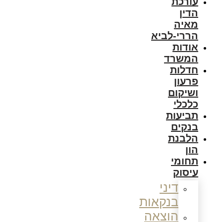
עורכת
הדין
מאיה
הררי-לביא
אודות
המשרד
חדלות
פרעון
ושיקום
כלכלי
תביעות
בנקים
הלבנת
הון
תחומי
עיסוק
דיני
בנקאות
הוצאה