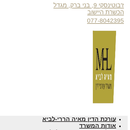
ז'בוטינסקי 9, בני ברק, מגדל
הכשרת היישוב
077-8042395
עורכת הדין מאיה הררי-לביא
אודות המשרד