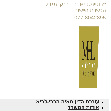
ז'בוטינסקי 9, בני ברק, מגדל
הכשרת היישוב
077-8042395
עורכת הדין מאיה הררי-לביא
אודות המשרד