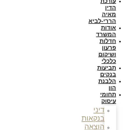
עורכת
הדין
מאיה
הררי-לביא
אודות
המשרד
חדלות
פרעון
ושיקום
כלכלי
תביעות
בנקים
הלבנת
הון
תחומי
עיסוק
דיני
בנקאות
הוצאה