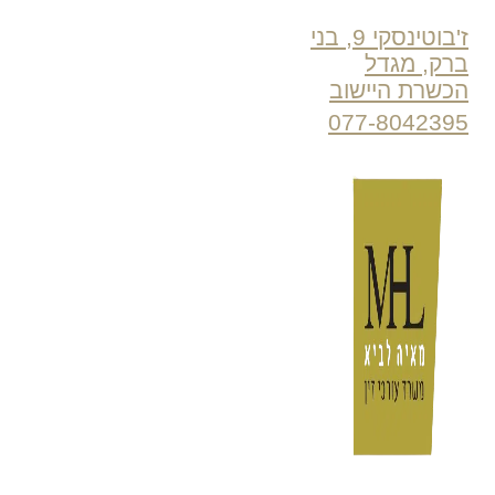
ז'בוטינסקי 9, בני
ברק, מגדל
הכשרת היישוב
077-8042395