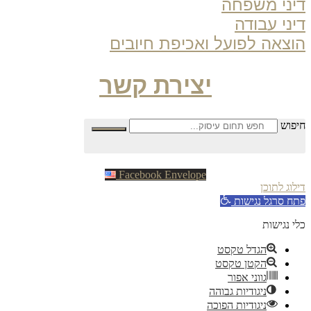
ני משפחה
ני עבודה
צאה לפועל ואכיפת חיובים
יצירת קשר
פוש
Facebook
Envelope
וג לתוכן
ח סרגל נגישות
 נגישות
הגדל טקסט
הקטן טקסט
גווני אפור
ניגודיות גבוהה
ניגודיות הפוכה