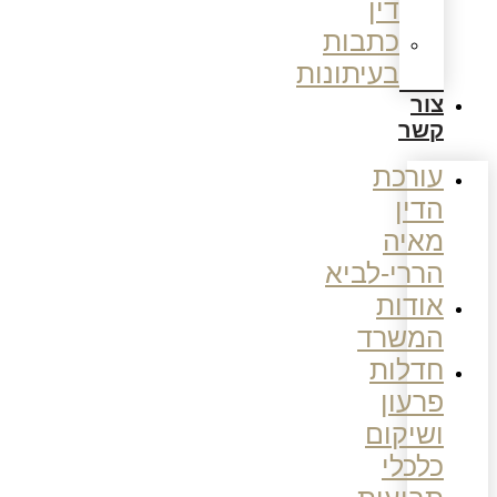
דין
כתבות
בעיתונות
צור
קשר
עורכת
הדין
מאיה
הררי-לביא
אודות
המשרד
חדלות
פרעון
ושיקום
כלכלי