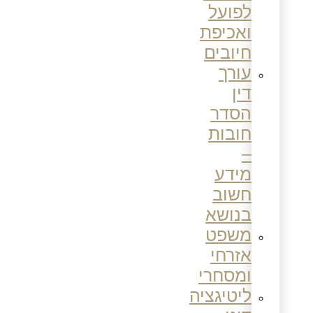
לפועל
ואכיפת
חיובים
עורך
דין
הסדר
חובות
–
מידע
חשוב
בנושא
משפט
אזרחי
ומסחרי
ליטיגציה