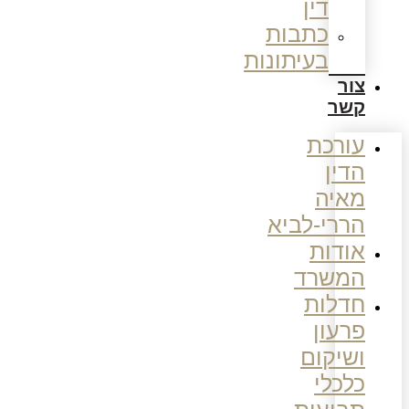
דין
כתבות
בעיתונות
צור
קשר
עורכת
הדין
מאיה
הררי-לביא
אודות
המשרד
חדלות
פרעון
ושיקום
כלכלי