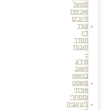
לפועל
ואכיפת
חיובים
עורך
דין
הסדר
חובות
–
מידע
חשוב
בנושא
משפט
אזרחי
ומסחרי
ליטיגציה