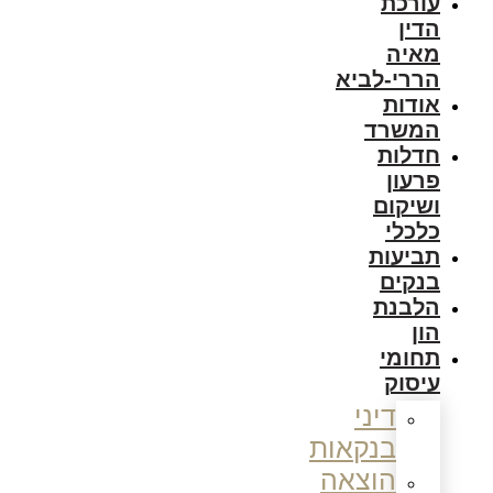
עורכת
הדין
מאיה
הררי-לביא
אודות
המשרד
חדלות
פרעון
ושיקום
כלכלי
תביעות
בנקים
הלבנת
הון
תחומי
עיסוק
דיני
בנקאות
הוצאה