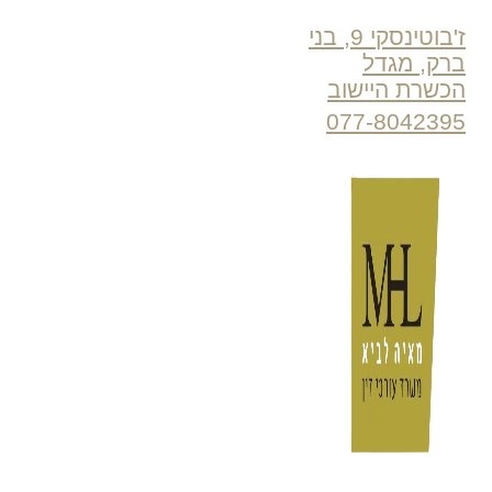
ז'בוטינסקי 9, בני
ברק, מגדל
הכשרת היישוב
077-8042395